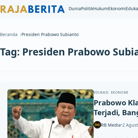
Dunia
Politik
Hukum
Ekonomi
Eduka
Beranda
Presiden Prabowo Subianto
Tag:
Presiden Prabowo Subi
EDUKASI
EKONOMI
Prabowo Kl
Terjadi, Ba
RB Media
2 Agus
•