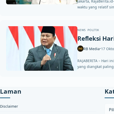
Jakarta, RajaBerita
waktu yang relatif s
NEWS
POLITIK
Refleksi Ha
RB Media
17 Okt
•
RAJABERITA – Hari in
yang diangkat palin
Laman
Ka
Kateg
Disclaimer