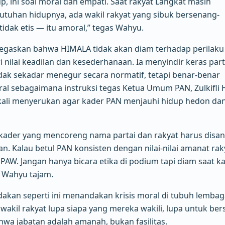
up, ini soal moral dan empati. Saat rakyat Langkat masih
tuhan hidupnya, ada wakil rakyat yang sibuk bersenang-
idak etis — itu amoral,” tegas Wahyu.
negaskan bahwa HIMALA tidak akan diam terhadap perilaku
i nilai keadilan dan kesederhanaan. Ia menyindir keras part
dak sekadar menegur secara normatif, tetapi benar-benar
al sebagaimana instruksi tegas Ketua Umum PAN, Zulkifli
 kali menyerukan agar kader PAN menjauhi hidup hedon da
: kader yang mencoreng nama partai dan rakyat harus disan
n. Kalau betul PAN konsisten dengan nilai-nilai amanat rak
PAW. Jangan hanya bicara etika di podium tapi diam saat k
p Wahyu tajam.
akan seperti ini menandakan krisis moral di tubuh lembag
k wakil rakyat lupa siapa yang mereka wakili, lupa untuk ber
hwa jabatan adalah amanah, bukan fasilitas.