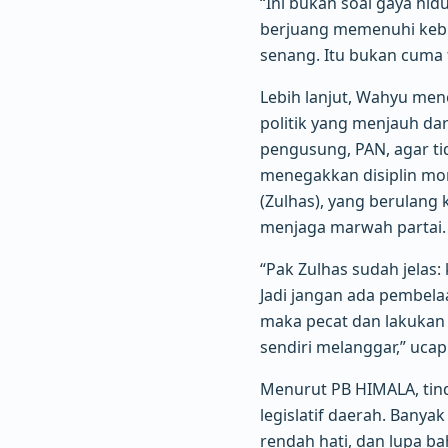
“Ini bukan soal gaya hid
berjuang memenuhi kebu
senang. Itu bukan cuma t
Lebih lanjut, Wahyu me
politik yang menjauh dar
pengusung, PAN, agar ti
menegakkan disiplin mor
(Zulhas), yang berulang
menjaga marwah partai.
“Pak Zulhas sudah jelas
Jadi jangan ada pembelaa
maka pecat dan lakukan 
sendiri melanggar,” uca
Menurut PB HIMALA, tind
legislatif daerah. Banya
rendah hati, dan lupa ba