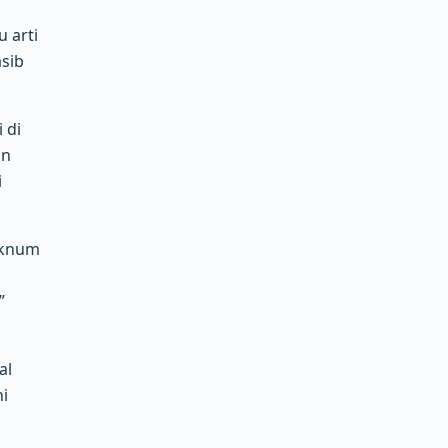
u arti
sib
 di
an
i
oknum
”
al
i