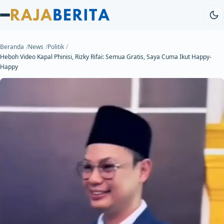
Beranda
News
Politik
Heboh Video Kapal Phinisi, Rizky Rifai: Semua Gratis, Saya Cuma Ikut Happy-
Happy