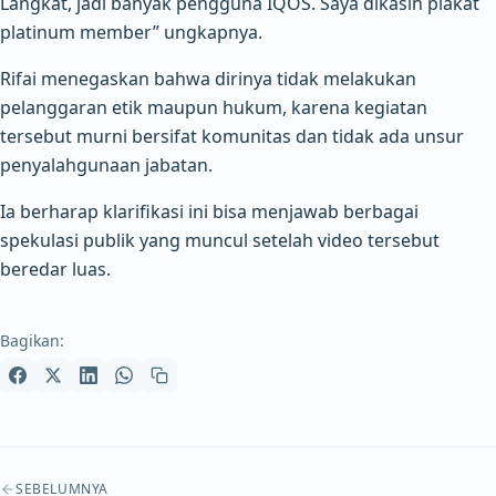
Langkat, jadi banyak pengguna IQOS. Saya dikasih plakat
platinum member” ungkapnya.
Rifai menegaskan bahwa dirinya tidak melakukan
pelanggaran etik maupun hukum, karena kegiatan
tersebut murni bersifat komunitas dan tidak ada unsur
penyalahgunaan jabatan.
Ia berharap klarifikasi ini bisa menjawab berbagai
spekulasi publik yang muncul setelah video tersebut
beredar luas.
Bagikan:
Navigasi artikel
SEBELUMNYA