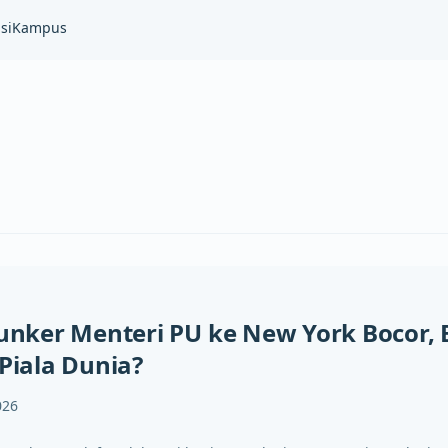
si
Kampus
ker Menteri PU ke New York Bocor, B
 Piala Dunia?
026