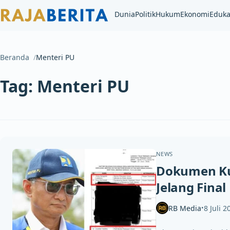
Dunia
Politik
Hukum
Ekonomi
Eduka
Beranda
Menteri PU
Tag:
Menteri PU
NEWS
Dokumen Kun
Jelang Final
RB Media
8 Juli 2
•