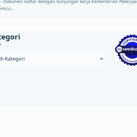
id – Dokumen daftar delegasi kunjungan kerja Kementerian Pekerj
memicu…
tegori
ori