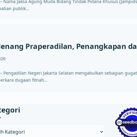
id – Nama Jaksa Agung Muda Bidang Tindak Pidana Khusus (Jampids
hatian publik…
Menang Praperadilan, Penangkapan d
026
id – Pengadilan Negeri Jakarta Selatan mengabulkan sebagian guga
perkara dugaan fitnah…
tegori
ori