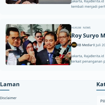
Jakarta, RajaBerita.
kembali menjadi per
HUKUM
NEWS
Roy Suryo 
RB Media
8 Juli 2
•
Jakarta, RajaBerita.
terkait penanganan 
Laman
Ka
Kateg
Disclaimer