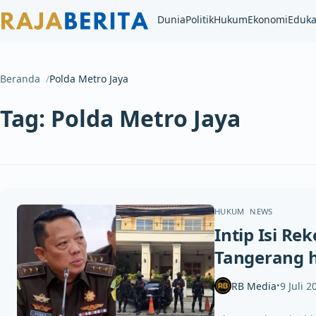
Dunia
Politik
Hukum
Ekonomi
Eduka
Beranda
Polda Metro Jaya
Tag:
Polda Metro Jaya
HUKUM
NEWS
Intip Isi Re
Tangerang 
RB Media
9 Juli 2
•