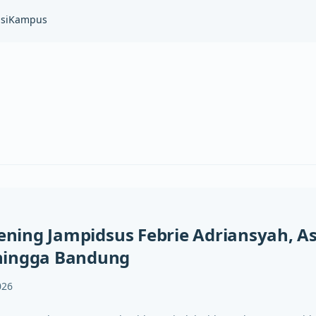
si
Kampus
kening Jampidsus Febrie Adriansyah, A
hingga Bandung
026