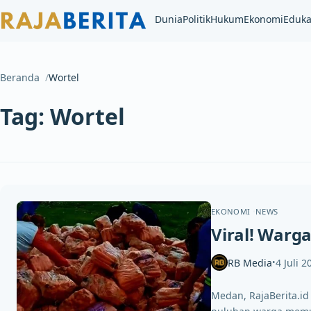
Dunia
Politik
Hukum
Ekonomi
Eduka
Beranda
Wortel
Tag:
Wortel
EKONOMI
NEWS
Viral! Warg
RB Media
4 Juli 2
•
Medan, RajaBerita.id