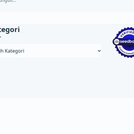
unguti…
tegori
ori