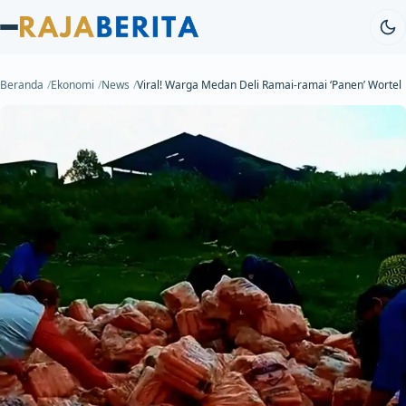
Beranda
Ekonomi
News
Viral! Warga Medan Deli Ramai-ramai ‘Panen’ Wortel