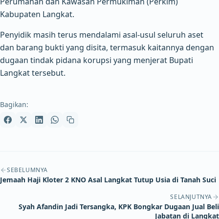
Perumahan dan Kawasan Permukiman (Perkim)
Kabupaten Langkat.
Penyidik masih terus mendalami asal-usul seluruh aset
dan barang bukti yang disita, termasuk kaitannya dengan
dugaan tindak pidana korupsi yang menjerat Bupati
Langkat tersebut.
Bagikan:
Navigasi artikel
SEBELUMNYA
Jemaah Haji Kloter 2 KNO Asal Langkat Tutup Usia di Tanah Suci
SELANJUTNYA
Syah Afandin Jadi Tersangka, KPK Bongkar Dugaan Jual Beli
Jabatan di Langkat